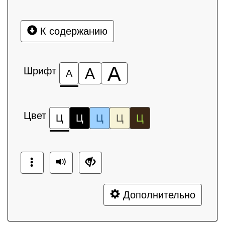
К содержанию
А
Шрифт
А
А
Цвет
Ц
Ц
Ц
Ц
Ц
Дополнительно