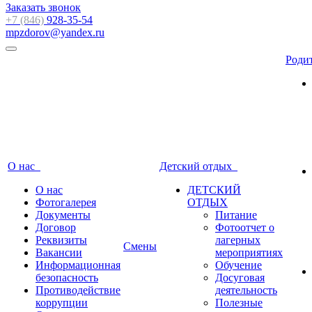
Заказать звонок
+7 (846)
928-35-54
mpzdorov@yandex.ru
Роди
О нас
Детский отдых
О нас
ДЕТСКИЙ
Фотогалерея
ОТДЫХ
Документы
Питание
Договор
Фотоотчет о
Реквизиты
лагерных
Смены
Вакансии
мероприятиях
Информационная
Обучение
безопасность
Досуговая
Противодействие
деятельность
коррупции
Полезные