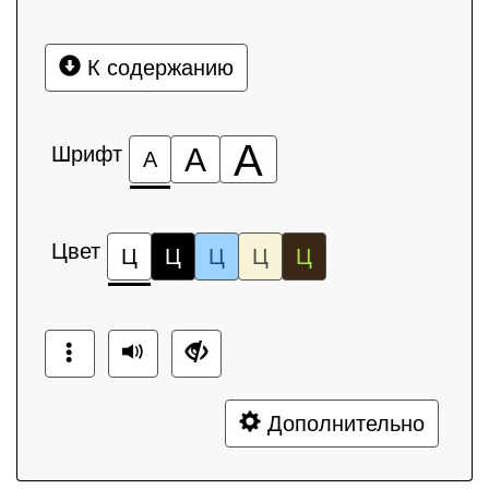
К содержанию
А
Шрифт
А
А
Цвет
Ц
Ц
Ц
Ц
Ц
Дополнительно