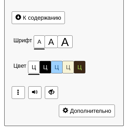
К содержанию
А
Шрифт
А
А
Цвет
Ц
Ц
Ц
Ц
Ц
Дополнительно